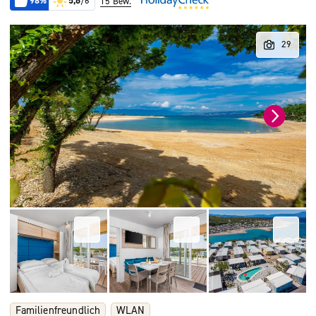
98%
5,6
/6
15 Bew.
Familienfreundlich
WLAN