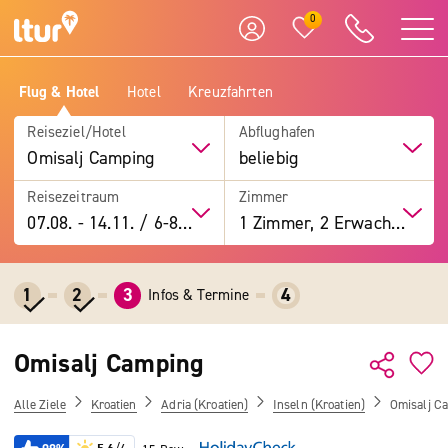
0
Flug & Hotel
Hotel
Kreuzfahrten
Reiseziel/Hotel
Abflughafen
Omisalj Camping
beliebig
Reisezeitraum
Zimmer
07.08.
-
14.11.
/
6-8 Tage
1 Zimmer, 2 Erwachsene
1
2
3
4
Infos & Termine
Omisalj Camping
Alle Ziele
Kroatien
Adria (Kroatien)
Inseln (Kroatien)
Omisalj C