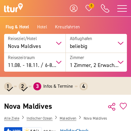
0
Flug & Hotel
Hotel
Kreuzfahrten
Reiseziel/Hotel
Abflughafen
Nova Maldives
beliebig
Reisezeitraum
Zimmer
11.08.
-
18.11.
/
6-8 Tage
1 Zimmer, 2 Erwachsene
1
2
3
4
Infos & Termine
Nova Maldives
Alle Ziele
Indischer Ozean
Malediven
Nova Maldives