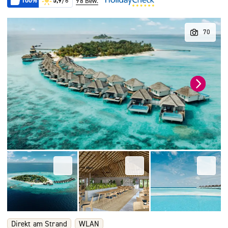
100%
5,9
/6
98 Bew.
Direkt am Strand
WLAN