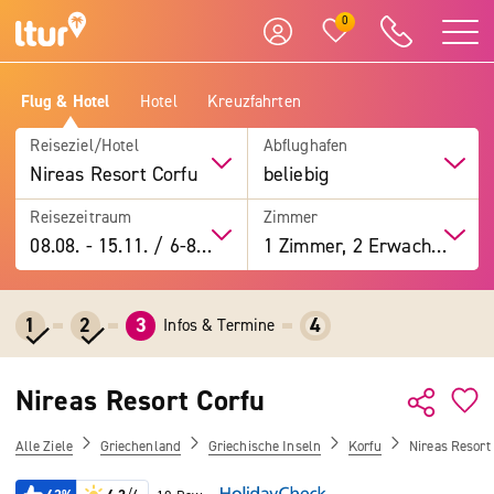
0
Flug & Hotel
Hotel
Kreuzfahrten
Reiseziel/Hotel
Abflughafen
Nireas Resort Corfu
beliebig
Reisezeitraum
Zimmer
08.08.
-
15.11.
/
6-8 Tage
1 Zimmer, 2 Erwachsene
1
2
3
4
Infos & Termine
Nireas Resort Corfu
Alle Ziele
Griechenland
Griechische Inseln
Korfu
Nireas Resort