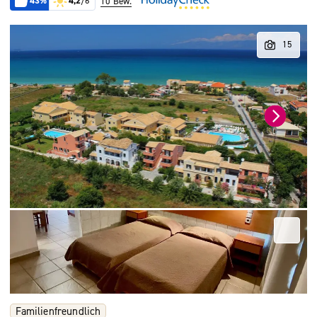
43%
4,2
/6
10 Bew.
Familienfreundlich