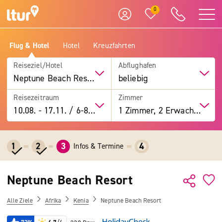
0
Flug & Hotel
Hotel
Kreuzfahrten
Reiseziel/Hotel
Abflughafen
Neptune Beach Resort
beliebig
Reisezeitraum
Zimmer
10.08.
-
17.11.
/
6-8 Tage
1 Zimmer, 2 Erwachsene
1
2
3
4
Infos & Termine
Neptune Beach Resort
Alle Ziele
Afrika
Kenia
Neptune Beach Resort