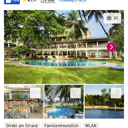
73%
4,7
/6
238 Bew.
Direkt am Strand
Familienfreundlich
WLAN