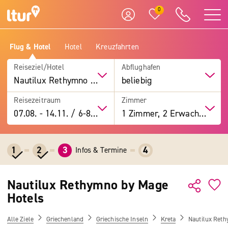
0
Flug & Hotel
Hotel
Kreuzfahrten
Reiseziel/Hotel
Abflughafen
Nautilux Rethymno by Mage Hotels
beliebig
Reisezeitraum
Zimmer
07.08.
-
14.11.
/
6-8 Tage
1 Zimmer, 2 Erwachsene
1
2
3
4
Infos & Termine
Nautilux Rethymno by Mage
Hotels
Alle Ziele
Griechenland
Griechische Inseln
Kreta
Nautilux Reth