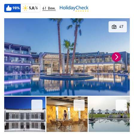
98%
5,8
/6
61 Bew.