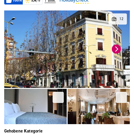
100%
5,4
/6
1 Bew.
Gehobene Kategorie