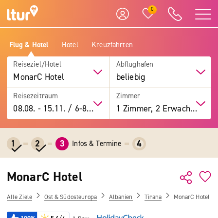
0
Flug & Hotel
Hotel
Kreuzfahrten
Reiseziel/Hotel
Abflughafen
MonarC Hotel
beliebig
Reisezeitraum
Zimmer
08.08.
-
15.11.
/
6-8 Tage
1 Zimmer, 2 Erwachsene
1
2
3
4
Infos & Termine
MonarC Hotel
Alle Ziele
Ost & Südosteuropa
Albanien
Tirana
MonarC Hotel