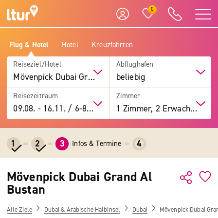
0
Flug & Hotel
Hotel
Kreuzfahrten
Reiseziel/Hotel
Abflughafen
Mövenpick Dubai Grand Al Bustan
beliebig
Reisezeitraum
Zimmer
09.08.
-
16.11.
/
6-8 Tage
1 Zimmer, 2 Erwachsene
1
2
3
4
Infos & Termine
Mövenpick Dubai Grand Al
Bustan
Alle Ziele
Dubai & Arabische Halbinsel
Dubai
Mövenpick Dubai Gra