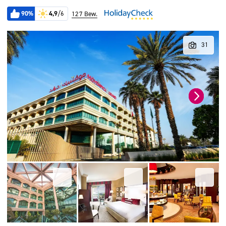
90%
4,9
/6
127 Bew.