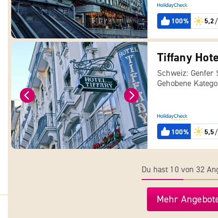
100%
5,2
/
Tiffany Hote
Schweiz: Genfer
Gehobene Katego
100%
5,5
/
Du hast 10 von 32 A
Mehr Angebote