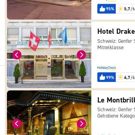
95%
5,7
/6
Hotel Drak
Schweiz: Genfer
Mittelklasse
99%
4,7
/6
Le Montbril
Schweiz: Genfer
Gehobene Katego