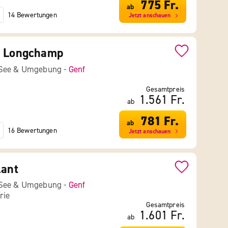
775 Fr.
ab
14 Bewertungen
Jetzt anschauen
e Longchamp
 See & Umgebung -
Genf
Gesamtpreis
1.561 Fr.
ab
781 Fr.
ab
16 Bewertungen
Jetzt anschauen
lant
 See & Umgebung -
Genf
rie
Gesamtpreis
1.601 Fr.
ab