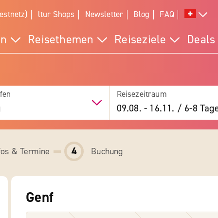
estnetz)
ltur Shops
Newsletter
Blog
FAQ
en
Reisethemen
Reiseziele
Deals
fen
Reisezeitraum
g
09.08.
-
16.11.
/
6-8 Tag
4
fos & Termine
Buchung
Genf