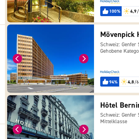
100%
4,9
/
Mövenpick 
Schweiz: Genfer
Gehobene Katego
94%
4,8
/6
Hôtel Berni
Schweiz: Genfer
Mittelklasse