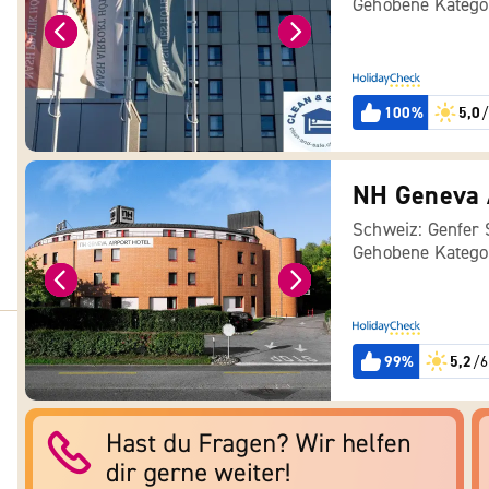
Gehobene Katego
100%
5,0
/
NH Geneva 
Schweiz: Genfer
Gehobene Katego
99%
5,2
/6