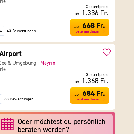
rie
Gesamtpreis
1.336 Fr.
ab
668 Fr.
ab
43 Bewertungen
6
Jetzt anschauen
Airport
 See & Umgebung -
Meyrin
rie
Gesamtpreis
1.368 Fr.
ab
684 Fr.
ab
68 Bewertungen
Jetzt anschauen