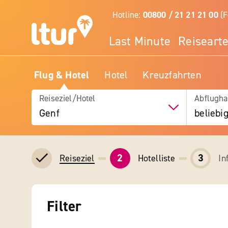
Hotline:
00800 / 21 21 21 00
(F
Last Minute
Reiseart
Flug & Hotel
Hotel
Kreuzfahrten
Reiseziel/Hotel
Abflugha
Genf
beliebi
2
3
Hotelliste
In
Reiseziel
Filter