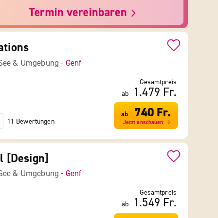
ations
 See & Umgebung -
Genf
Gesamtpreis
1.479 Fr.
ab
740 Fr.
ab
11 Bewertungen
Jetzt anschauen
l [Design]
 See & Umgebung -
Genf
Gesamtpreis
1.549 Fr.
ab