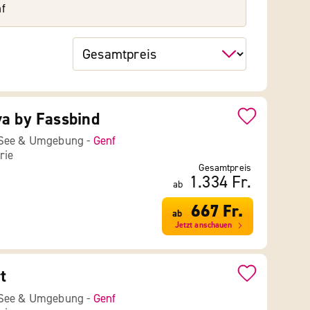
f
a by Fassbind
 See & Umgebung -
Genf
rie
Gesamtpreis
1.334 Fr.
ab
667 Fr.
ab
Jetzt anschauen
t
 See & Umgebung -
Genf