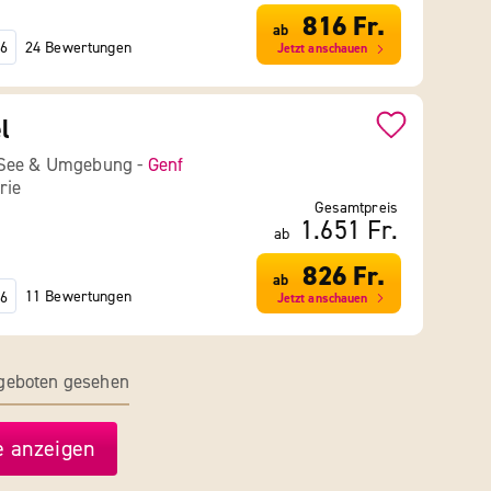
816 Fr.
ab
24 Bewertungen
6
Jetzt anschauen
l
 See & Umgebung -
Genf
rie
Gesamtpreis
1.651 Fr.
ab
826 Fr.
ab
11 Bewertungen
6
Jetzt anschauen
ngeboten gesehen
 anzeigen