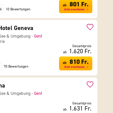
801 Fr.
ab
10 Bewertungen
6
Jetzt anschauen
Hotel Geneva
 See & Umgebung -
Genf
rie
Gesamtpreis
1.620 Fr.
ab
810 Fr.
ab
70 Bewertungen
Jetzt anschauen
na
 See & Umgebung -
Genf
Gesamtpreis
1.631 Fr.
ab