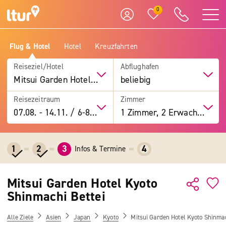
0
Flug & Hotel
Hotel
Kreuzfahrten
Reiseziel/Hotel
Abflughafen
Mitsui Garden Hotel Kyoto Shinmachi Bettei
beliebig
Reisezeitraum
Zimmer
07.08.
-
14.11.
/
6-8 Tage
1 Zimmer, 2 Erwachsene
1
2
3
4
Infos & Termine
Mitsui Garden Hotel Kyoto
Shinmachi Bettei
Alle Ziele
Asien
Japan
Kyoto
Mitsui Garden Hotel Kyoto Shinmac