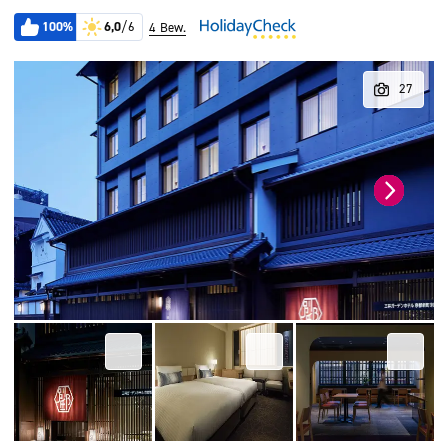
100%
6,0
/6
4 Bew.