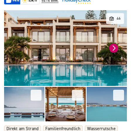
94%
5,4
/6
5416 Bew.
Direkt am Strand
Familienfreundlich
Wasserrutsche