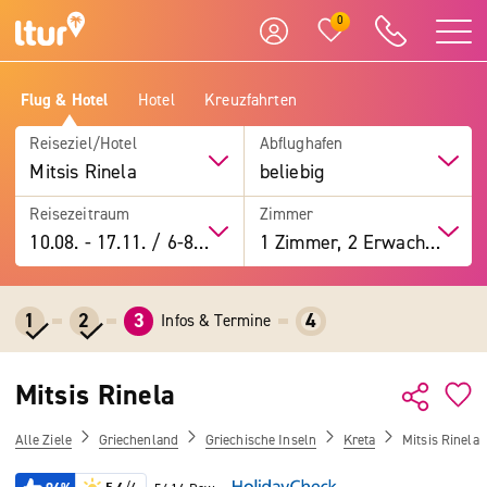
0
Flug & Hotel
Hotel
Kreuzfahrten
Reiseziel/Hotel
Abflughafen
Mitsis Rinela
beliebig
Reisezeitraum
Zimmer
10.08.
-
17.11.
/
6-8 Tage
1 Zimmer, 2 Erwachsene
1
2
3
4
Infos & Termine
Mitsis Rinela
Alle Ziele
Griechenland
Griechische Inseln
Kreta
Mitsis Rinela