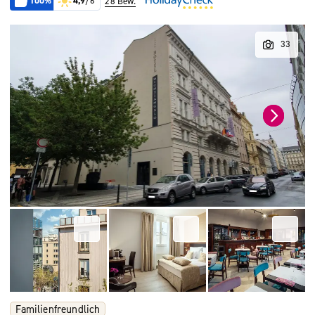
100%
4,9
/6
28 Bew.
Familienfreundlich