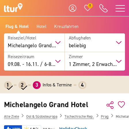
0
Flug & Hotel
Hotel
Kreuzfahrten
Reiseziel/Hotel
Abflughafen
Michelangelo Grand Hotel
beliebig
Reisezeitraum
Zimmer
09.08.
-
16.11.
/
6-8 Tage
1 Zimmer, 2 Erwachsene
1
2
3
4
Infos & Termine
Michelangelo Grand Hotel
Alle Ziele
Ost & Südosteuropa
Tschechische Rep.
Prag
Michela