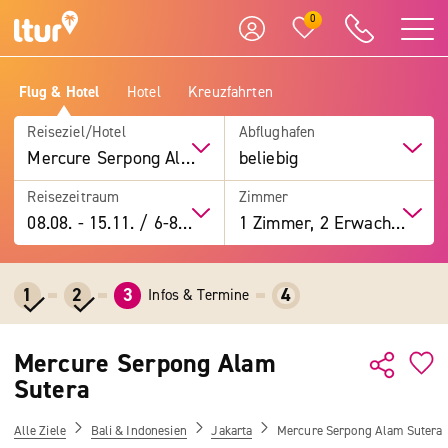
0
Flug & Hotel
Hotel
Kreuzfahrten
Reiseziel/Hotel
Abflughafen
Mercure Serpong Alam Sutera
beliebig
Reisezeitraum
Zimmer
08.08.
-
15.11.
/
6-8 Tage
1 Zimmer, 2 Erwachsene
1
2
3
4
Infos & Termine
Mercure Serpong Alam
Sutera
Alle Ziele
Bali & Indonesien
Jakarta
Mercure Serpong Alam Sutera