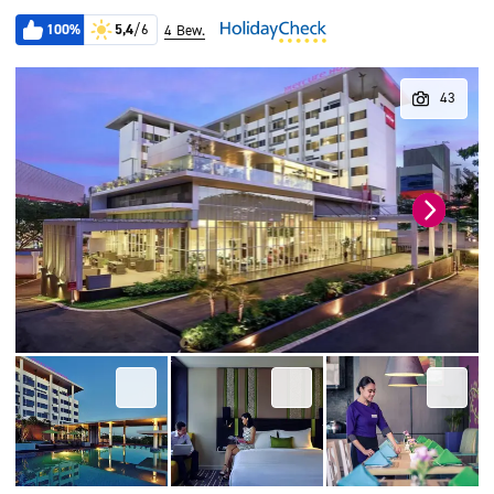
100%
5,4
/6
4 Bew.