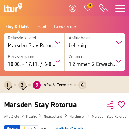
0
Flug & Hotel
Hotel
Kreuzfahrten
Reiseziel/Hotel
Abflughafen
Marsden Stay Rotorua
beliebig
Reisezeitraum
Zimmer
10.08.
-
17.11.
/
6-8 Tage
1 Zimmer, 2 Erwachsene
1
2
3
4
Infos & Termine
Marsden Stay Rotorua
Alle Ziele
Pazifik
Neuseeland
Nordinsel
Marsden Stay Rotorua