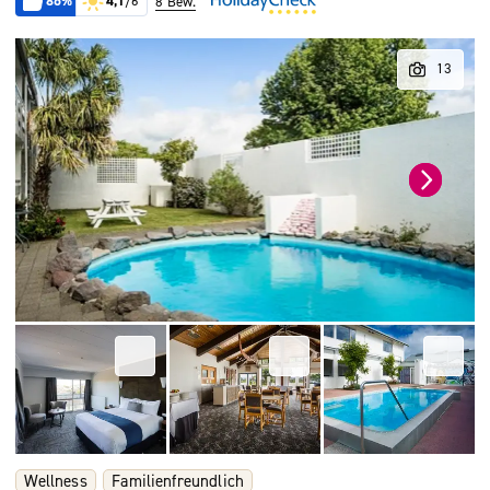
86%
4,1
/6
8 Bew.
Wellness
Familienfreundlich