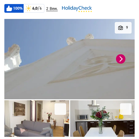
100%
6,0
/6
2 Bew.