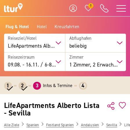
0
Flug & Hotel
Hotel
Kreuzfahrten
Reiseziel/Hotel
Abflughafen
LifeApartments Alberto Lista - Sevilla
beliebig
Reisezeitraum
Zimmer
09.08.
-
16.11.
/
6-8 Tage
1 Zimmer, 2 Erwachsene
1
2
3
4
Infos & Termine
LifeApartments Alberto Lista
- Sevilla
Alle Ziele
Spanien
Festland Spanien
Andalusien
Sevilla
Lif