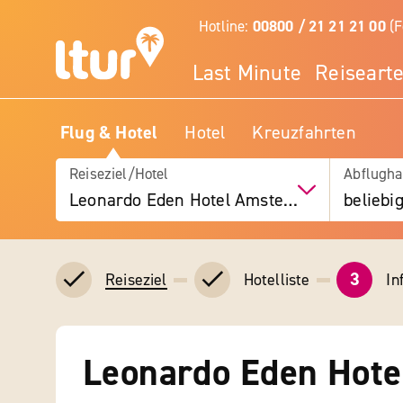
Hotline:
00800 / 21 21 21 00
(F
Last Minute
Reiseart
Flug & Hotel
Hotel
Kreuzfahrten
Reiseziel/Hotel
Abflugha
Leonardo Eden Hotel Amsterdam City Center
beliebi
3
Hotelliste
In
Reiseziel
Leonardo Eden Hote