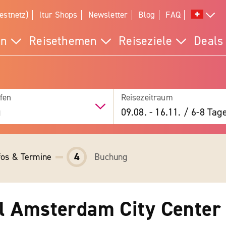
estnetz)
ltur Shops
Newsletter
Blog
FAQ
en
Reisethemen
Reiseziele
Deals
fen
Reisezeitraum
g
09.08.
-
16.11.
/
6-8 Tag
4
fos & Termine
Buchung
l Amsterdam City Center