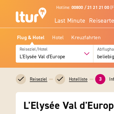
Hotline:
00800 / 21 21 21 00
(F
Last Minute
Reiseart
Flug & Hotel
Hotel
Kreuzfahrten
Reiseziel/Hotel
Abflugha
L'Elysée Val d'Europe
beliebi
3
In
Reiseziel
Hotelliste
L'Elysée Val d'Euro