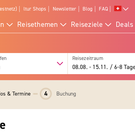
estnetz)
ltur Shops
Newsletter
Blog
FAQ
en
Reisethemen
Reiseziele
Deals
fen
Reisezeitraum
g
08.08.
-
15.11.
/
6-8 Tag
4
fos & Termine
Buchung
pe