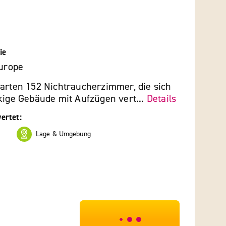
ie
Europe
warten 152 Nichtraucherzimmer, die sich
kige Gebäude mit Aufzügen vert...
Details
ertet:
Lage & Umgebung
***************