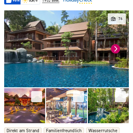
96%
5,6
/6
1902 Bew.
Direkt am Strand
Familienfreundlich
Wasserrutsche