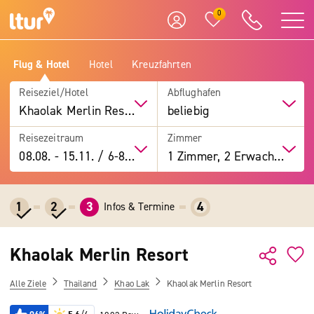
0
Flug & Hotel
Hotel
Kreuzfahrten
Reiseziel/Hotel
Abflughafen
Khaolak Merlin Resort
beliebig
Reisezeitraum
Zimmer
08.08.
-
15.11.
/
6-8 Tage
1 Zimmer, 2 Erwachsene
1
2
3
4
Infos & Termine
Khaolak Merlin Resort
Alle Ziele
Thailand
Khao Lak
Khaolak Merlin Resort