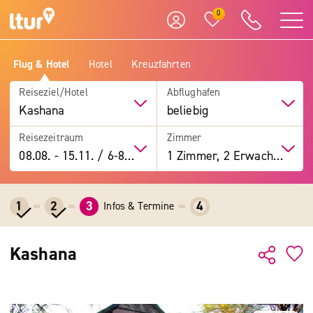
0
Flug & Hotel
Hotel
Kreuzfahrten
Reiseziel/Hotel
Abflughafen
Kashana
beliebig
Reisezeitraum
Zimmer
08.08.
-
15.11.
/
6-8 Tage
1 Zimmer, 2 Erwachsene
1
2
3
4
Infos & Termine
Kashana