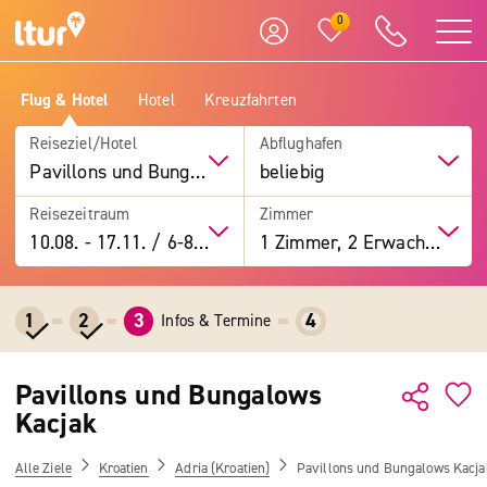
0
Flug & Hotel
Hotel
Kreuzfahrten
Reiseziel/Hotel
Abflughafen
Pavillons und Bungalows Kacjak
beliebig
Reisezeitraum
Zimmer
10.08.
-
17.11.
/
6-8 Tage
1 Zimmer, 2 Erwachsene
1
2
3
4
Infos & Termine
Pavillons und Bungalows
Kacjak
Alle Ziele
Kroatien
Adria (Kroatien)
Pavillons und Bungalows Kacja