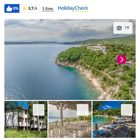
0%
3,7
/6
3 Bew.