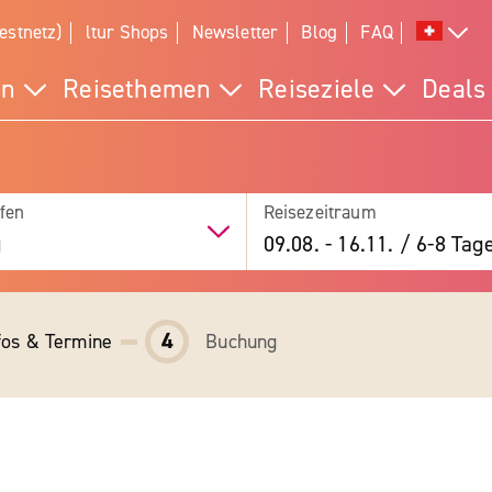
estnetz)
ltur Shops
Newsletter
Blog
FAQ
en
Reisethemen
Reiseziele
Deals
fen
Reisezeitraum
g
09.08.
-
16.11.
/
6-8 Tag
4
fos & Termine
Buchung