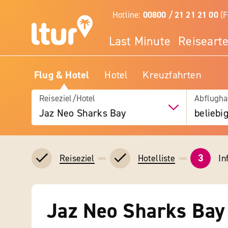
Hotline:
00800 / 21 21 21 00
(F
Last Minute
Reiseart
Flug & Hotel
Hotel
Kreuzfahrten
Reiseziel/Hotel
Abflugha
Jaz Neo Sharks Bay
beliebi
3
In
Reiseziel
Hotelliste
Jaz Neo Sharks Bay