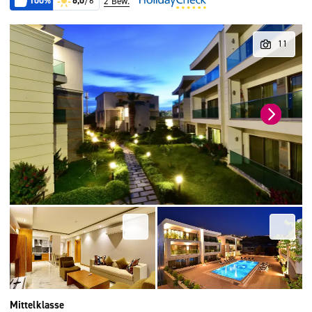
100%
6,0
/6
2 Bew.
Mittelklasse