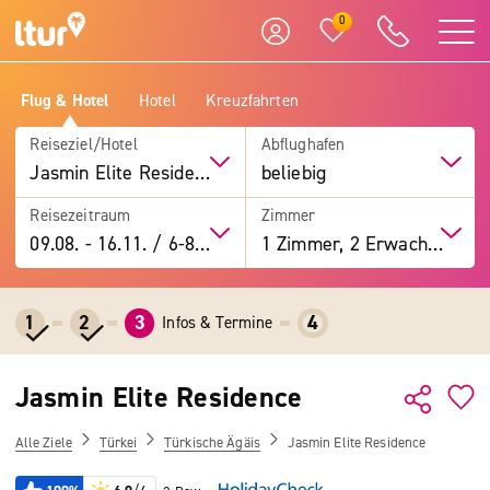
0
Flug & Hotel
Hotel
Kreuzfahrten
Reiseziel/Hotel
Abflughafen
Jasmin Elite Residence
beliebig
Reisezeitraum
Zimmer
09.08.
-
16.11.
/
6-8 Tage
1 Zimmer, 2 Erwachsene
1
2
3
4
Infos & Termine
Jasmin Elite Residence
Alle Ziele
Türkei
Türkische Ägäis
Jasmin Elite Residence