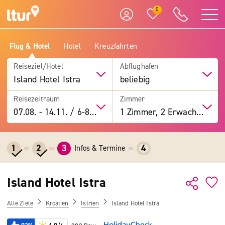
0
Flug & Hotel
Hotel
Kreuzfahrten
Reiseziel/Hotel
Abflughafen
Island Hotel Istra
beliebig
Reisezeitraum
Zimmer
07.08.
-
14.11.
/
6-8 Tage
1 Zimmer, 2 Erwachsene
1
2
3
4
Infos & Termine
Island Hotel Istra
Alle Ziele
Kroatien
Istrien
Island Hotel Istra