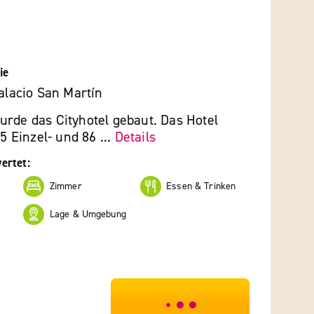
ie
Palacio San Martín
urde das Cityhotel gebaut. Das Hotel
 5 Einzel- und 86 ...
Details
ertet:
Zimmer
Essen & Trinken
Lage & Umgebung
***************