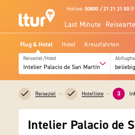
Hotline:
00800 / 21 21 21 00
(F
Last Minute
Reiseart
Flug & Hotel
Hotel
Kreuzfahrten
Reiseziel/Hotel
Abflugha
Intelier Palacio de San Martín
beliebi
3
In
Reiseziel
Hotelliste
Intelier Palacio de 