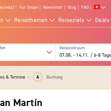
estnetz)
ltur Shops
Newsletter
Blog
FAQ
en
Reisethemen
Reiseziele
Deals
fen
Reisezeitraum
g
07.08.
-
14.11.
/
6-8 Tag
4
fos & Termine
Buchung
San Martín