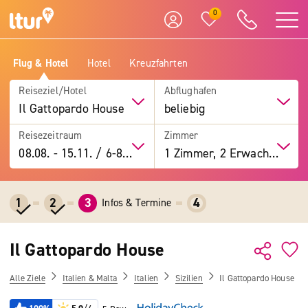
0
Flug & Hotel
Hotel
Kreuzfahrten
Reiseziel/Hotel
Abflughafen
Il Gattopardo House
beliebig
Reisezeitraum
Zimmer
08.08.
-
15.11.
/
6-8 Tage
1 Zimmer, 2 Erwachsene
1
2
3
4
Infos & Termine
Il Gattopardo House
Alle Ziele
Italien & Malta
Italien
Sizilien
Il Gattopardo House