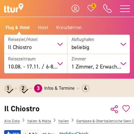
0
Flug & Hotel
Hotel
Kreuzfahrten
Reiseziel/Hotel
Abflughafen
Il Chiostro
beliebig
Reisezeitraum
Zimmer
10.08.
-
17.11.
/
6-8 Tage
1 Zimmer, 2 Erwachsene
1
2
3
4
Infos & Termine
Il Chiostro
Alle Ziele
Italien & Malta
Italien
Gardasee & Oberitalienische Seen (I