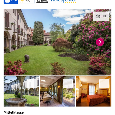
95%
5,3
/6
82 Bew.
Mittelklasse