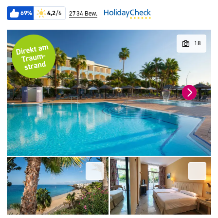
69%
4,2
/6
2734 Bew.