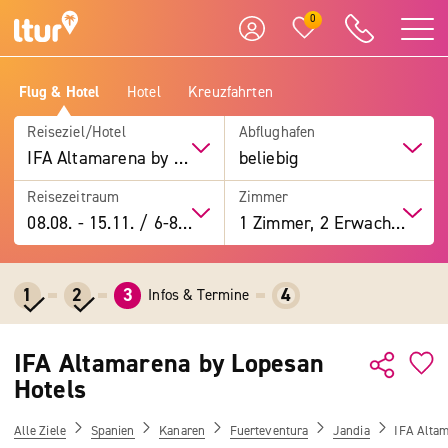
0
Flug & Hotel
Hotel
Kreuzfahrten
Reiseziel/Hotel
Abflughafen
IFA Altamarena by Lopesan Hotels
beliebig
Reisezeitraum
Zimmer
08.08.
-
15.11.
/
6-8 Tage
1 Zimmer, 2 Erwachsene
1
2
3
4
Infos & Termine
IFA Altamarena by Lopesan
Hotels
Alle Ziele
Spanien
Kanaren
Fuerteventura
Jandia
IFA Altam