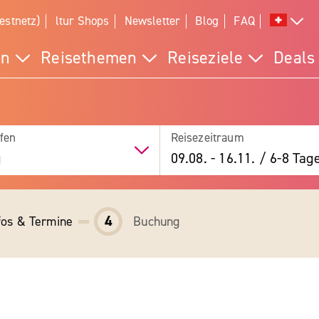
estnetz)
ltur Shops
Newsletter
Blog
FAQ
en
Reisethemen
Reiseziele
Deals
fen
Reisezeitraum
g
09.08.
-
16.11.
/
6-8 Tag
4
fos & Termine
Buchung