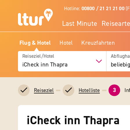
Hotline:
00800 / 21 21 21 00
(F
Last Minute
Reiseart
Flug & Hotel
Hotel
Kreuzfahrten
Reiseziel/Hotel
Abflugha
iCheck inn Thapra
beliebi
3
In
Reiseziel
Hotelliste
iCheck inn Thapra