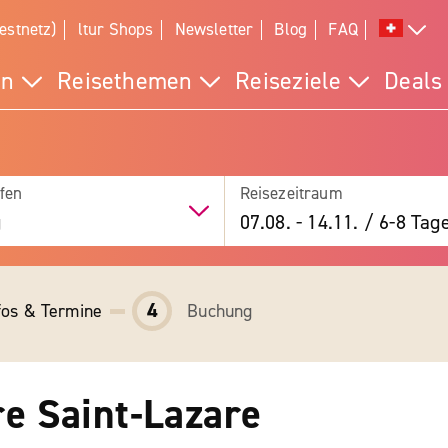
estnetz)
ltur Shops
Newsletter
Blog
FAQ
en
Reisethemen
Reiseziele
Deals
fen
Reisezeitraum
g
07.08.
-
14.11.
/
6-8 Tag
4
fos & Termine
Buchung
re Saint-Lazare