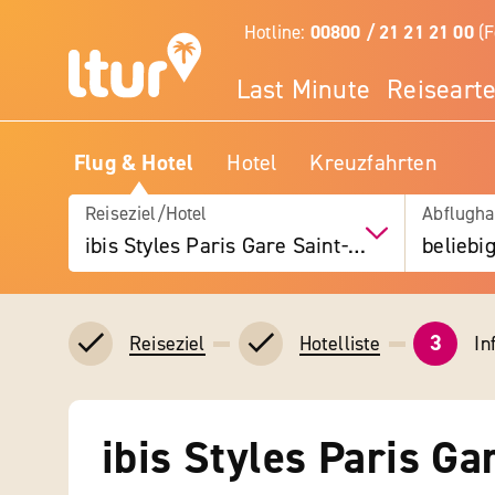
Hotline:
00800 / 21 21 21 00
(F
Last Minute
Reiseart
Flug & Hotel
Hotel
Kreuzfahrten
Reiseziel/Hotel
Abflugha
ibis Styles Paris Gare Saint-Lazare
beliebi
3
In
Reiseziel
Hotelliste
ibis Styles Paris Ga