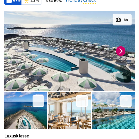
87%
5,2
/6
1063 Bew.
Luxusklasse