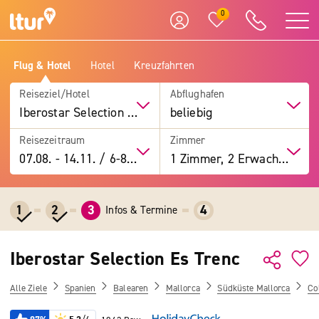
0
Flug & Hotel
Hotel
Kreuzfahrten
Reiseziel/Hotel
Abflughafen
Iberostar Selection Es Trenc
beliebig
Reisezeitraum
Zimmer
07.08.
-
14.11.
/
6-8 Tage
1 Zimmer, 2 Erwachsene
1
2
3
4
Infos & Termine
Iberostar Selection Es Trenc
Alle Ziele
Spanien
Balearen
Mallorca
Südküste Mallorca
Co