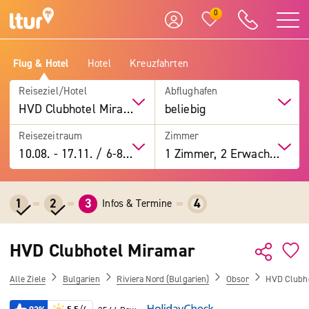
0
Flug & Hotel
Hotel
Kreuzfahrten
Reiseziel/Hotel
Abflughafen
HVD Clubhotel Miramar
beliebig
Reisezeitraum
Zimmer
10.08.
-
17.11.
/
6-8 Tage
1 Zimmer, 2 Erwachsene
1
2
3
4
Infos & Termine
HVD Clubhotel Miramar
Alle Ziele
Bulgarien
Riviera Nord (Bulgarien)
Obsor
HVD Clubho