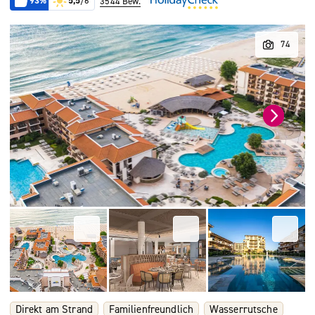
93%
5,5
/6
3544 Bew.
Direkt am Strand
Familienfreundlich
Wasserrutsche