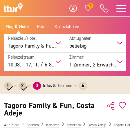
0
Flug & Hotel
Hotel
Kreuzfahrten
Reiseziel/Hotel
Abflughafen
Tagoro Family & Fun, Costa Adeje
beliebig
Reisezeitraum
Zimmer
10.08.
-
17.11.
/
6-8 Tage
1 Zimmer, 2 Erwachsene
1
2
3
4
Infos & Termine
Tagoro Family & Fun, Costa
Adeje
Alle Ziele
Spanien
Kanaren
Teneriffa
Costa Adeje
Tagoro Fa