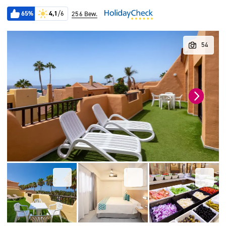
65%
4,1
/6
256 Bew.