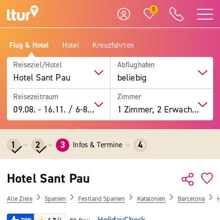
0
Flug & Hotel
Hotel
Kreuzfahrten
Reiseziel/Hotel
Abflughafen
Hotel Sant Pau
beliebig
Reisezeitraum
Zimmer
09.08.
-
16.11.
/
6-8 Tage
1 Zimmer, 2 Erwachsene
1
2
3
4
Infos & Termine
Hotel Sant Pau
Alle Ziele
Spanien
Festland Spanien
Katalonien
Barcelona
H