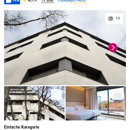
79%
4,7
/6
79 Bew.
Einfache Kategorie