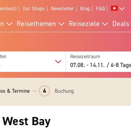
estnetz)
ltur Shops
Newsletter
Blog
FAQ
en
Reisethemen
Reiseziele
Deals
fen
Reisezeitraum
g
07.08.
-
14.11.
/
6-8 Tag
4
fos & Termine
Buchung
 West Bay