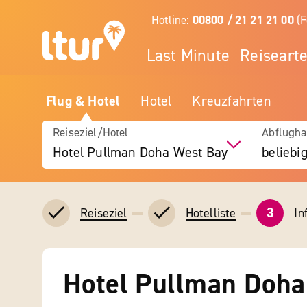
Hotline:
00800 / 21 21 21 00
(F
Last Minute
Reiseart
Flug & Hotel
Hotel
Kreuzfahrten
Reiseziel/Hotel
Abflugha
Hotel Pullman Doha West Bay
beliebi
3
In
Reiseziel
Hotelliste
Hotel Pullman Doha