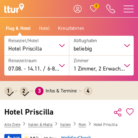
0
Flug & Hotel
Hotel
Kreuzfahrten
Reiseziel/Hotel
Abflughafen
Hotel Priscilla
beliebig
Reisezeitraum
Zimmer
07.08.
-
14.11.
/
6-8 Tage
1 Zimmer, 2 Erwachsene
1
2
3
4
Infos & Termine
Hotel Priscilla
Alle Ziele
Italien & Malta
Italien
Rom
Hotel Priscilla