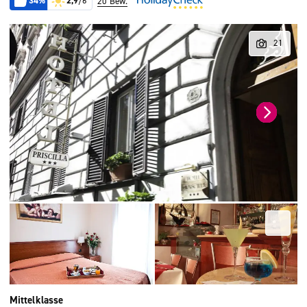
34%
2,9
/6
20 Bew.
Mittelklasse