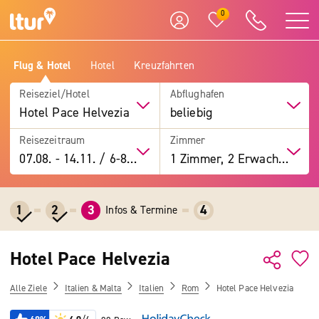
0
Flug & Hotel
Hotel
Kreuzfahrten
Reiseziel/Hotel
Abflughafen
Hotel Pace Helvezia
beliebig
Reisezeitraum
Zimmer
07.08.
-
14.11.
/
6-8 Tage
1 Zimmer, 2 Erwachsene
1
2
3
4
Infos & Termine
Hotel Pace Helvezia
Alle Ziele
Italien & Malta
Italien
Rom
Hotel Pace Helvezia