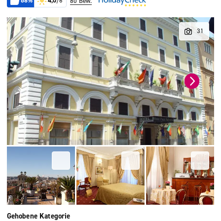
68%
4,0
/6
80 Bew.
Gehobene Kategorie