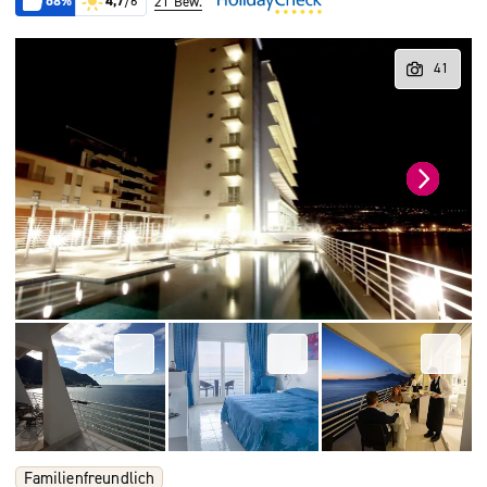
68%
4,7
/6
21 Bew.
Familienfreundlich