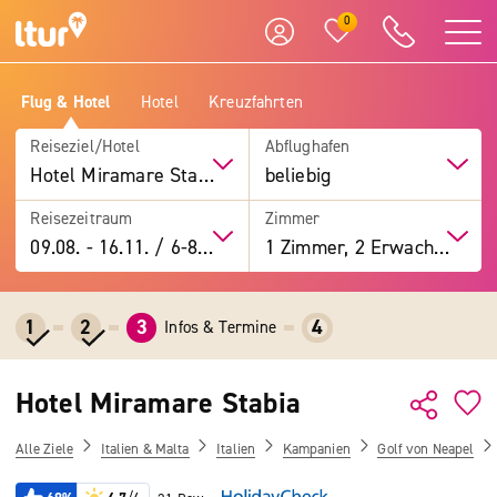
0
Flug & Hotel
Hotel
Kreuzfahrten
Reiseziel/Hotel
Abflughafen
Hotel Miramare Stabia
beliebig
Reisezeitraum
Zimmer
09.08.
-
16.11.
/
6-8 Tage
1 Zimmer, 2 Erwachsene
1
2
3
4
Infos & Termine
Hotel Miramare Stabia
Alle Ziele
Italien & Malta
Italien
Kampanien
Golf von Neapel