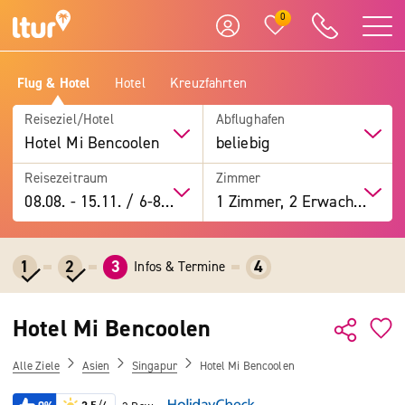
0
Flug & Hotel
Hotel
Kreuzfahrten
Reiseziel/Hotel
Abflughafen
Hotel Mi Bencoolen
beliebig
Reisezeitraum
Zimmer
08.08.
-
15.11.
/
6-8 Tage
1 Zimmer, 2 Erwachsene
1
2
3
4
Infos & Termine
Hotel Mi Bencoolen
Alle Ziele
Asien
Singapur
Hotel Mi Bencoolen