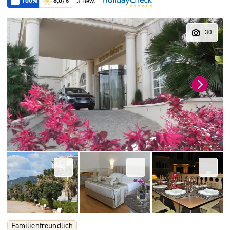
100%
6,0
/6
3 Bew.
Familienfreundlich