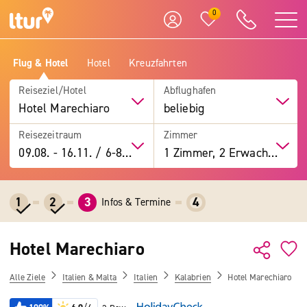
0
Flug & Hotel
Hotel
Kreuzfahrten
Reiseziel/Hotel
Abflughafen
Hotel Marechiaro
beliebig
Reisezeitraum
Zimmer
09.08.
-
16.11.
/
6-8 Tage
1 Zimmer, 2 Erwachsene
1
2
3
4
Infos & Termine
Hotel Marechiaro
Alle Ziele
Italien & Malta
Italien
Kalabrien
Hotel Marechiaro