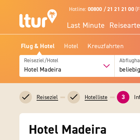
Hotline:
00800 / 21 21 21 00
(F
Last Minute
Reiseart
Flug & Hotel
Hotel
Kreuzfahrten
Reiseziel/Hotel
Abflugha
Hotel Madeira
beliebi
3
In
Reiseziel
Hotelliste
Hotel Madeira