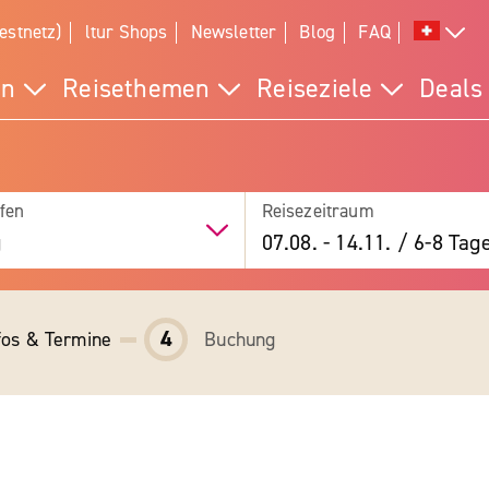
estnetz)
ltur Shops
Newsletter
Blog
FAQ
en
Reisethemen
Reiseziele
Deals
fen
Reisezeitraum
g
07.08.
-
14.11.
/
6-8 Tag
4
fos & Termine
Buchung