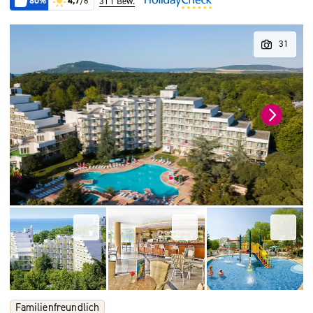
80%
4,7
/6
311 Bew.
Familienfreundlich