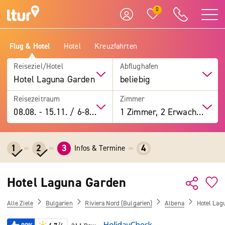
0
Flug & Hotel
Hotel
Kreuzfahrten
Reiseziel/Hotel
Abflughafen
Hotel Laguna Garden
beliebig
Reisezeitraum
Zimmer
08.08.
-
15.11.
/
6-8 Tage
1 Zimmer, 2 Erwachsene
1
2
3
4
Infos & Termine
Hotel Laguna Garden
Alle Ziele
Bulgarien
Riviera Nord (Bulgarien)
Albena
Hotel Lag