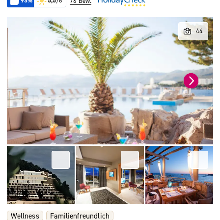
93%
5,5
/6
76 Bew.
Wellness
Familienfreundlich