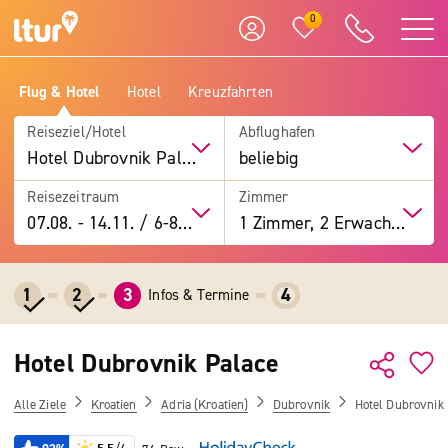
0
Flug & Hotel
Hotel
Kreuzfahrten
Reiseziel/Hotel
Abflughafen
Hotel Dubrovnik Palace
beliebig
Reisezeitraum
Zimmer
07.08.
-
14.11.
/
6-8 Tage
1 Zimmer, 2 Erwachsene
1
2
3
4
Infos & Termine
Hotel Dubrovnik Palace
Alle Ziele
Kroatien
Adria (Kroatien)
Dubrovnik
Hotel Dubrovnik