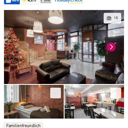
48%
4,3
/6
4 Bew.
Familienfreundlich