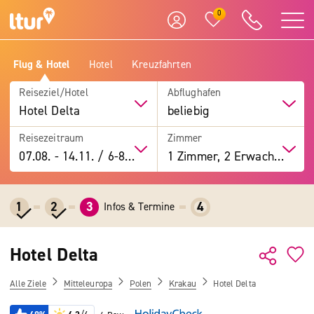
0
Flug & Hotel
Hotel
Kreuzfahrten
Reiseziel/Hotel
Abflughafen
Hotel Delta
beliebig
Reisezeitraum
Zimmer
07.08.
-
14.11.
/
6-8 Tage
1 Zimmer, 2 Erwachsene
1
2
3
4
Infos & Termine
Hotel Delta
Alle Ziele
Mitteleuropa
Polen
Krakau
Hotel Delta