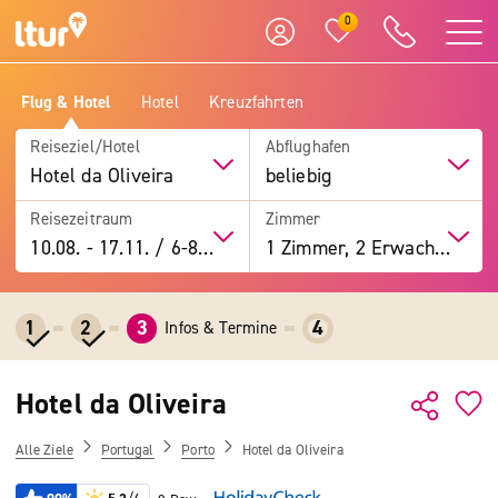
0
Flug & Hotel
Hotel
Kreuzfahrten
Reiseziel/Hotel
Abflughafen
Hotel da Oliveira
beliebig
Reisezeitraum
Zimmer
10.08.
-
17.11.
/
6-8 Tage
1 Zimmer, 2 Erwachsene
1
2
3
4
Infos & Termine
Hotel da Oliveira
Alle Ziele
Portugal
Porto
Hotel da Oliveira