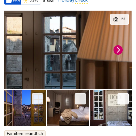
99%
5,3
/6
8 Bew.
Familienfreundlich