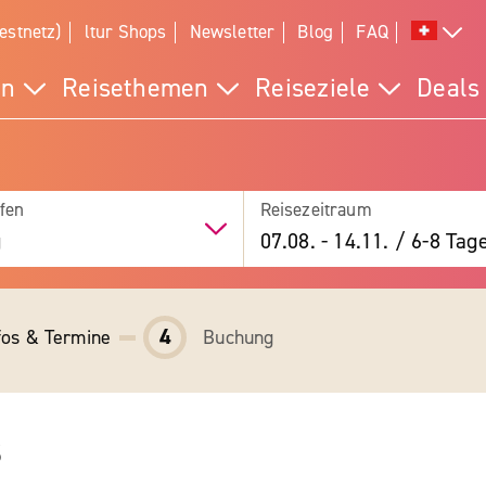
estnetz)
ltur Shops
Newsletter
Blog
FAQ
en
Reisethemen
Reiseziele
Deals
fen
Reisezeitraum
g
07.08.
-
14.11.
/
6-8 Tag
4
fos & Termine
Buchung
s