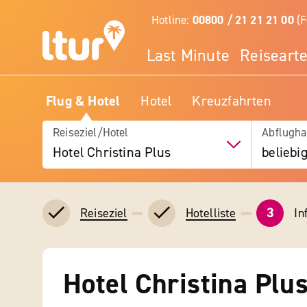
Hotline:
00800 / 21 21 21 00
(F
Last Minute
Reiseart
Flug & Hotel
Hotel
Kreuzfahrten
Reiseziel/Hotel
Abflugha
Hotel Christina Plus
beliebi
3
In
Reiseziel
Hotelliste
Hotel Christina Plu