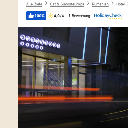
Alle Ziele
Ost & Südosteuropa
Rumänien
Hotel 
100%
4,0
/6
1 Bewertung