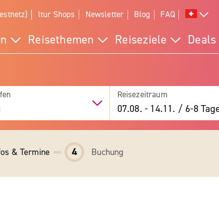
estnetz)
ltur Shops
Newsletter
Blog
FAQ
en
Reisethemen
Reiseziele
Deals
fen
Reisezeitraum
g
07.08.
-
14.11.
/
6-8 Tag
4
fos & Termine
Buchung