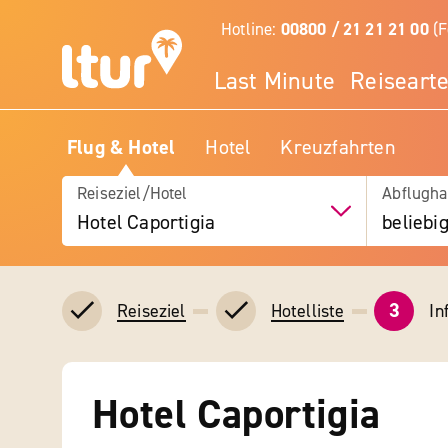
Hotline:
00800 / 21 21 21 00
(F
Last Minute
Reiseart
Flug & Hotel
Hotel
Kreuzfahrten
Reiseziel/Hotel
Abflugha
Hotel Caportigia
beliebi
3
In
Reiseziel
Hotelliste
Hotel Caportigia