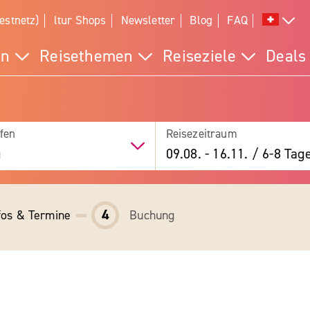
estnetz)
ltur Shops
Newsletter
Blog
FAQ
en
Reisethemen
Reiseziele
Deals
fen
Reisezeitraum
g
09.08.
-
16.11.
/
6-8 Tag
4
fos & Termine
Buchung