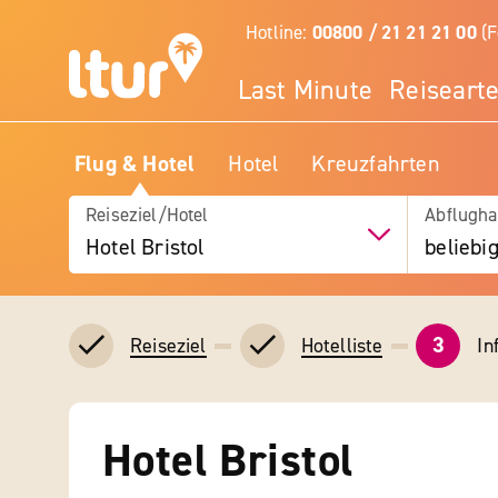
Hotline:
00800 / 21 21 21 00
(F
Last Minute
Reiseart
Flug & Hotel
Hotel
Kreuzfahrten
Reiseziel/Hotel
Abflugha
Hotel Bristol
beliebi
3
In
Reiseziel
Hotelliste
Hotel Bristol