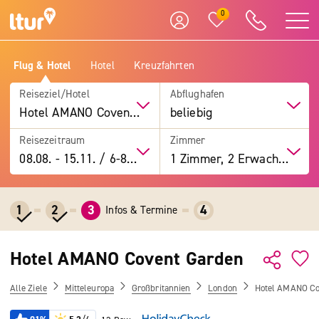
0
Flug & Hotel
Hotel
Kreuzfahrten
Reiseziel/Hotel
Abflughafen
Hotel AMANO Covent Garden
beliebig
Reisezeitraum
Zimmer
08.08.
-
15.11.
/
6-8 Tage
1 Zimmer, 2 Erwachsene
1
2
3
4
Infos & Termine
Hotel AMANO Covent Garden
Alle Ziele
Mitteleuropa
Großbritannien
London
Hotel AMANO Co