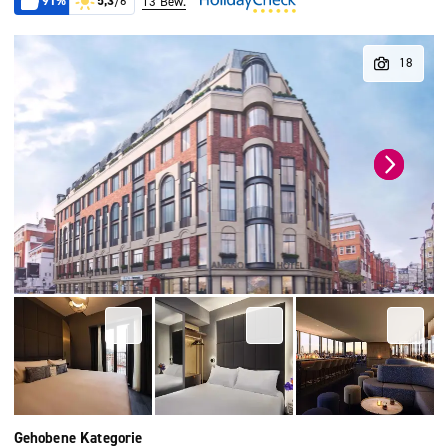
91%
5,3
/6
13 Bew.
Gehobene Kategorie