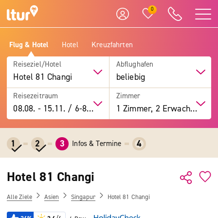
0
Flug & Hotel
Hotel
Kreuzfahrten
Reiseziel/Hotel
Abflughafen
Hotel 81 Changi
beliebig
Reisezeitraum
Zimmer
08.08.
-
15.11.
/
6-8 Tage
1 Zimmer, 2 Erwachsene
1
2
3
4
Infos & Termine
Hotel 81 Changi
Alle Ziele
Asien
Singapur
Hotel 81 Changi