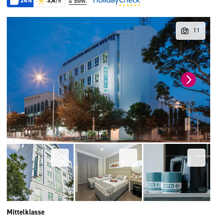
24%
3,4
/6
4 Bew.
Mittelklasse