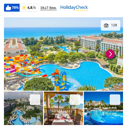
78%
4,8
/6
3847 Bew.