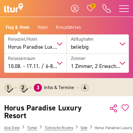
0
Flug & Hotel
Hotel
Kreuzfahrten
Reiseziel/Hotel
Abflughafen
Horus Paradise Luxury Resort
beliebig
Reisezeitraum
Zimmer
10.08.
-
17.11.
/
6-8 Tage
1 Zimmer, 2 Erwachsene
1
2
3
4
Infos & Termine
Horus Paradise Luxury
Resort
Alle Ziele
Türkei
Türkische Riviera
Side
Horus Paradise Luxury