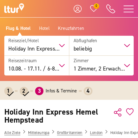
0
Flug & Hotel
Hotel
Kreuzfahrten
Reiseziel/Hotel
Abflughafen
Holiday Inn Express Hemel Hempstead
beliebig
Reisezeitraum
Zimmer
10.08.
-
17.11.
/
6-8 Tage
1 Zimmer, 2 Erwachsene
1
2
3
4
Infos & Termine
Holiday Inn Express Hemel
Hempstead
Alle Ziele
Mitteleuropa
Großbritannien
London
Holiday Inn Ex