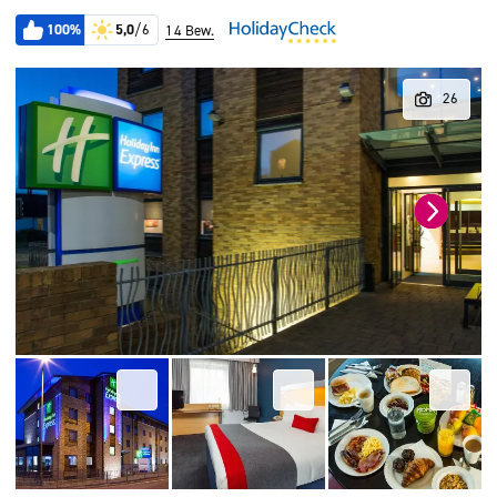
100%
5,0
/6
14 Bew.